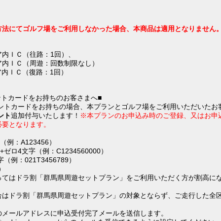
方法にてゴルフ場をご利用しなかった場合、本商品は適用となりません
ア内ＩＣ（往路：1回）、
ア内ＩＣ（周遊：回数制限なし）
内ＩＣ（復路：1回）
ントカードをお持ちのお客さまへ■
イントカードをお持ちの場合、本プランとゴルフ場をご利用いただいたお
ント
追加付与いたします
！
※本プランのお申込み時のご登録、又はお申
必要となります。
例：A123456）
ロ4文字（例：C1234560000）
例：021T3456789）
）
ってはドラ割「群馬県周遊セットプラン」をご利用いただく方が割高に
。
合はドラ割「群馬県周遊セットプラン」の対象とならず、ご走行した全
のメールアドレスに申込受付完了メールを送信します。