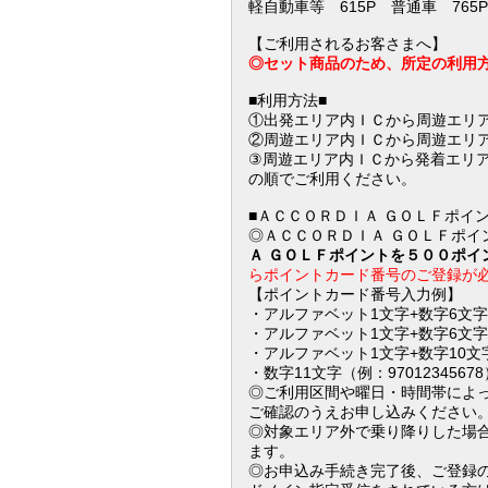
軽自動車等 615P 普通車 765P
【ご利用されるお客さまへ】
◎
セット商品のため、所定の利用
■利用方法■
①出発エリア内ＩＣから周遊エリ
②周遊エリア内ＩＣから周遊エリ
③周遊エリア内ＩＣから発着エリア
の順でご利用ください。
■ＡＣＣＯＲＤＩＡ ＧＯＬＦポイ
◎ＡＣＣＯＲＤＩＡ ＧＯＬＦポ
Ａ ＧＯＬＦポイントを５００ポイ
らポイントカード番号のご登録が
【ポイントカード番号入力例】
・アルファベット1文字+数字6文字（
・アルファベット1文字+数字6文字+ゼ
・アルファベット1文字+数字10文字（
・数字11文字（例：97012345678
◎ご利用区間や曜日・時間帯によ
ご確認のうえお申し込みください
◎対象エリア外で乗り降りした場
ます。
◎お申込み手続き完了後、ご登録