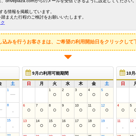
riveplaza.comからのメールを受信できるように設定してください
関する情報を掲載しています。
を踏まえた行程のご検討をお願いいたします。
ック
し込みを行うお客さまは、ご希望の利用開始日をクリックして
9月の利用可能期間
10
金
土
日
月
火
水
木
金
土
日
1
1
2
3
4
5
○
○
○
○
○
ー
8
6
7
8
9
10
11
12
4
5
○
○
○
○
○
○
○
○
ー
-
15
13
14
15
16
17
18
19
11
12
○
○
○
○
○
○
-
-
-
-
22