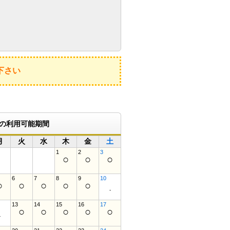
。
下さい
月の利用可能期間
月
火
水
木
金
土
1
2
3
○
○
○
6
7
8
9
10
○
○
○
○
○
-
13
14
15
16
17
○
○
○
○
○
-