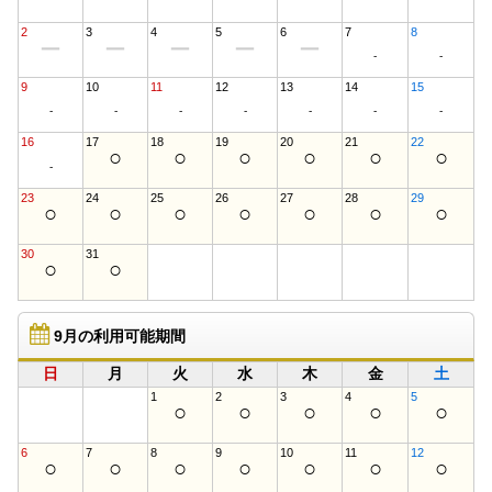
2
3
4
5
6
7
8
ー
ー
ー
ー
ー
-
-
9
10
11
12
13
14
15
-
-
-
-
-
-
-
16
17
18
19
20
21
22
○
○
○
○
○
○
-
23
24
25
26
27
28
29
○
○
○
○
○
○
○
30
31
○
○
9月の利用可能期間
日
月
火
水
木
金
土
1
2
3
4
5
○
○
○
○
○
6
7
8
9
10
11
12
○
○
○
○
○
○
○