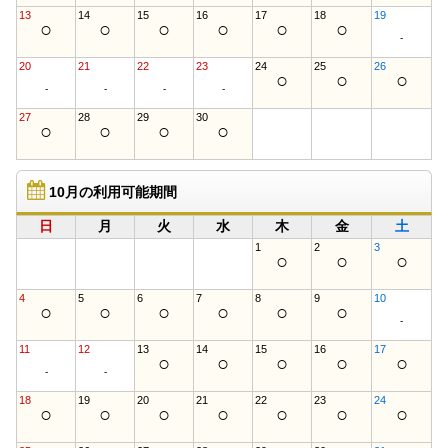
13
14
15
16
17
18
19
○
○
○
○
○
○
-
20
21
22
23
24
25
26
○
○
○
-
-
-
-
27
28
29
30
○
○
○
○
10月の利用可能期間
日
月
火
水
木
金
土
1
2
3
○
○
○
4
5
6
7
8
9
10
○
○
○
○
○
○
-
11
12
13
14
15
16
17
○
○
○
○
○
-
-
18
19
20
21
22
23
24
○
○
○
○
○
○
○