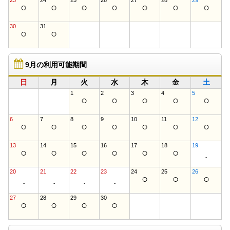
23
24
25
26
27
28
29
○
○
○
○
○
○
○
30
31
○
○
9月の利用可能期間
日
月
火
水
木
金
土
1
2
3
4
5
○
○
○
○
○
6
7
8
9
10
11
12
○
○
○
○
○
○
○
13
14
15
16
17
18
19
○
○
○
○
○
○
-
20
21
22
23
24
25
26
○
○
○
-
-
-
-
27
28
29
30
○
○
○
○