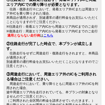
エリア内
IC
での乗り降りが必要となります。
IC
往路・復路走行※において、発着エリア外
または周遊エリ
IC
ア外
を乗り降りされた場合、
本商品が適用されず、
別途通常の通行料金をお支払いいただく
ことになりますのでご注意ください。
※
IC
IC
往路走行：発着エリア内
から周遊エリア内
までのご走行
※
IC
IC
復路走行：周遊エリア内
から発着エリア内
までのご走行
適用とならない走行例
は
こちら
②往路走行が完了した時点で、本プランが成立しま
す。
往路走行をせずに周遊走行・復路走行をされますと、本商品
が適用されず、
別途通常の通行料金をお支払いいただくことになりますのでご
注意ください。
③周遊走行において、周遊エリア外のICをご利用され
る場合はご注意ください。
周遊走行※において、乗り降りともに周遊エリア外のICを利
用された場合、
途中周遊エリア内を走行されていても、本プランの対象となり
ませんのでご注意ください。
（ご利用された全区間の料金を請求させていただきます。）
乗り降りどちらかが周遊エリア外のICを利用された場合は、エ