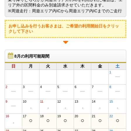
リア外の区間料金のみ別途請求させていただきます。
※周遊走行：周遊エリア内ICから周遊エリア内ICまでのご走行
お申し込みを行うお客さまは、ご希望の利用開始日をクリッ
クして下さい
8月の利用可能期間
日
月
火
水
木
金
土
1
ー
2
3
4
5
6
7
8
ー
ー
ー
ー
ー
ー
ー
9
10
11
12
13
14
15
ー
-
-
-
-
-
-
16
17
18
19
20
21
22
○
○
○
○
○
○
-