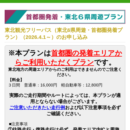
東北観光フリーパス（東北6県周遊・首都圏発着プ
ラン）（2026.4.1～）
のお申し込み
※本
プランは
首都圏の発着エリアか
らご利用いただくプラン
です。
東北地方の周遊エリアからのご利用はできませんのでご注意く
ださい。
【料金】
３日間 普通車：16,000円 軽自動車等：12,800円
実際のご走行期間やルートによっては、本プランが適
用とならない場合がございます。
ご注意いただきたい走行例
および以下注意事項を必ず
ご確認ください。
■注意事項
①
往路走行・復路走行は必ず、発着エリア内
IC
と周遊